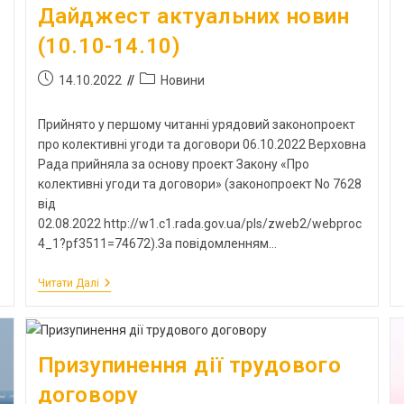
Дайджест актуальних новин
(10.10-14.10)
14.10.2022
Новини
Прийнято у першому читанні урядовий законопроект
про колективні угоди та договори 06.10.2022 Верховна
Рада прийняла за основу проект Закону «Про
колективні угоди та договори» (законопроект No 7628
від
02.08.2022 http://w1.c1.rada.gov.ua/pls/zweb2/webproc
4_1?pf3511=74672).За повідомленням…
Читати Далі
Призупинення дії трудового
договору