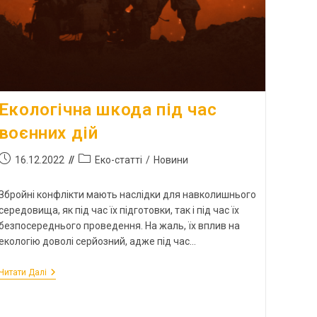
Екологічна шкода під час
воєнних дій
16.12.2022
Еко-статті
/
Новини
Збройні конфлікти мають наслідки для навколишнього
середовища, як під час їх підготовки, так і під час їх
безпосереднього проведення. На жаль, їх вплив на
екологію доволі серйозний, адже під час…
Читати Далі