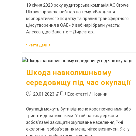
19 січня 2023 року аудиторська компанія AC Crowe
Ukraine провела вебінар на тему: «Введення
корпоративного податку та правил трансфертного
ціноутворення в ОАЕ» У вебінарі брали участь:
Алессандро Валенте – Директор…
Читати Далі
Шкода навколишньому
середовищу під час окупації
20.01.2023
Еко-статті
/
Новини
Окупації можуть бути відносно короткочасними або
тривати десятиліттями. У той час як держави
зобов’язані захищати окуповане населення, їхні
екологічні зобов’язання менш чітко визначені. Як і у
випадку з конфліктами, окупація…