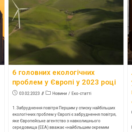
6 головних екологічних
проблем у Європі у 2023 році
03.02.2023
Новини
/
Еко-статті
1. Забруднення повітря Першим у списку найбільших
екологічних проблем у Європі є забруднення повітря,
яке Європейське агентство з навколишнього
середовища (EEA) вважає «найбільшим окремим