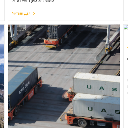
20#Text. Цим Законом…
Читати Далі