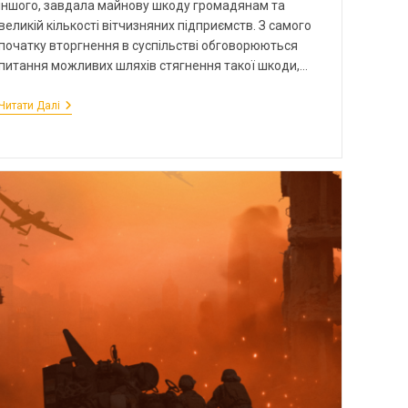
іншого, завдала майнову шкоду громадянам та
великій кількості вітчизняних підприємств. З самого
початку вторгнення в суспільстві обговорюються
питання можливих шляхів стягнення такої шкоди,…
Читати Далі