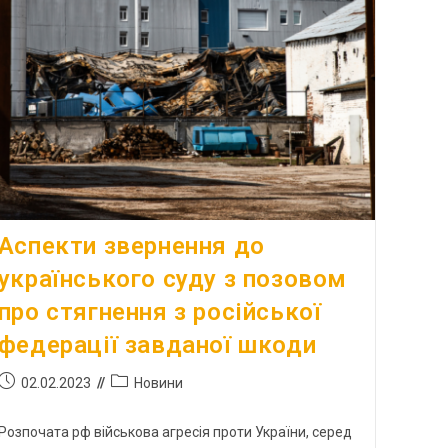
Аспекти звернення до
українського суду з позовом
про стягнення з російської
федерації завданої шкоди
02.02.2023
Новини
Розпочата рф військова агресія проти України, серед