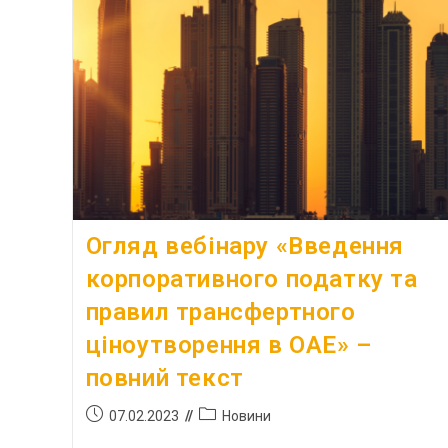
Огляд вебінару «Введення
корпоративного податку та
правил трансфертного
ціноутворення в ОАЕ» –
повний текст
07.02.2023
Новини