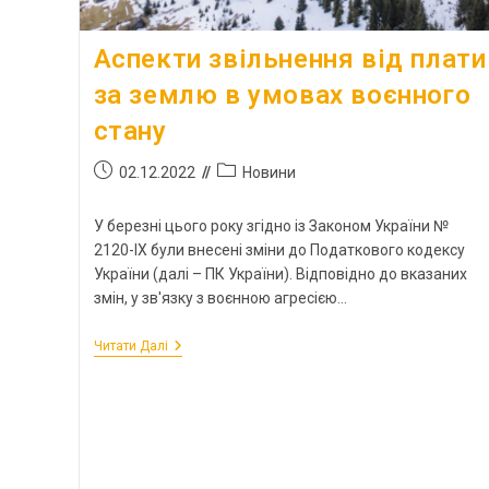
Аспекти звільнення від плати
за землю в умовах воєнного
стану
02.12.2022
Новини
У березні цього року згідно із Законом України №
2120-IX були внесені зміни до Податкового кодексу
України (далі – ПК України). Відповідно до вказаних
змін, у зв'язку з воєнною агресією…
Читати Далі