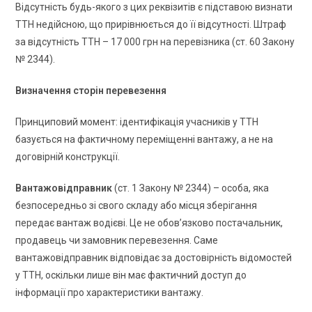
Відсутність будь-якого з цих реквізитів є підставою визнати
ТТН недійсною, що прирівнюється до її відсутності. Штраф
за відсутність ТТН – 17 000 грн на перевізника (ст. 60 Закону
№ 2344).
Визначення сторін перевезення
Принциповий момент: ідентифікація учасників у ТТН
базується на фактичному переміщенні вантажу, а не на
договірній конструкції.
Вантажовідправник
(ст. 1 Закону № 2344) – особа, яка
безпосередньо зі свого складу або місця зберігання
передає вантаж водієві. Це не обов’язково постачальник,
продавець чи замовник перевезення. Саме
вантажовідправник відповідає за достовірність відомостей
у ТТН, оскільки лише він має фактичний доступ до
інформації про характеристики вантажу.