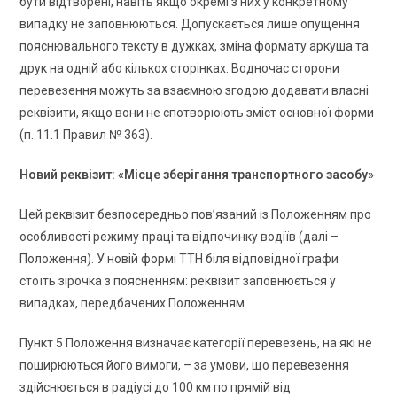
бути відтворені, навіть якщо окремі з них у конкретному
випадку не заповнюються. Допускається лише опущення
пояснювального тексту в дужках, зміна формату аркуша та
друк на одній або кількох сторінках. Водночас сторони
перевезення можуть за взаємною згодою додавати власні
реквізити, якщо вони не спотворюють зміст основної форми
(п. 11.1 Правил № 363).
Новий реквізит: «Місце зберігання транспортного засобу»
Цей реквізит безпосередньо пов’язаний із Положенням про
особливості режиму праці та відпочинку водіїв (далі –
Положення). У новій формі ТТН біля відповідної графи
стоїть зірочка з поясненням: реквізит заповнюється у
випадках, передбачених Положенням.
Пункт 5 Положення визначає категорії перевезень, на які не
поширюються його вимоги, – за умови, що перевезення
здійснюється в радіусі до 100 км по прямій від