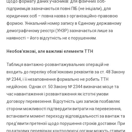
Щодо формату даних учасників: для фізичних осіб-
підприємців зазначаються повні ПІБ (не ініціали), для
юридичних осіб – повна назва з організаційно-правовою
формою. Унікальний номер запису в Єдиному державному
демографічному реєстрі (УНЗР) зазначається лише за
наявності – його відсутність не є порушенням.
Необов’язкові, але важливі елементи ТТН
Таблиця вантажно-розвантажувальних операцій не
входить до переліку обов’язкових реквізитів за ст. 48 Закону
№ 2344, і її незаповнення формально не робить ТТН
недійсною. Однак ст. 50 Закону № 2344 визначає місце та
час навантаження і розвантаження як істотні умови
договору перевезення. Відсутність цих записів позбавляє
сторони можливості підтвердити витрати на перевезення,
встановити момент переходу відповідальності за вантаж та
пред’явити претензії щодо порушення строків доставки. При
податкових перевірках контролюючі органи можуть ставити