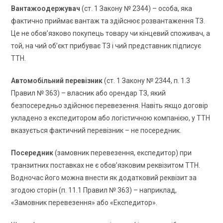
Вантажоодержувач
(ст. 1 Закону № 2344) – особа, яка
фактично приймає вантаж та здійснює розвантаження ТЗ.
Це не обов’язково покупець товару чи кінцевий споживач, а
той, на чий об’єкт прибуває ТЗ і чий представник підписує
ТТН.
Автомобільний перевізник
(ст. 1 Закону № 2344, п. 1.3
Правил № 363) – власник або орендар ТЗ, який
безпосередньо здійснює перевезення. Навіть якщо договір
укладено з експедитором або логістичною компанією, у ТТН
вказується фактичний перевізник – не посередник.
Посередник
(замовник перевезення, експедитор) при
транзитних поставках не є обов’язковим реквізитом ТТН.
Водночас його можна внести як додатковий реквізит за
згодою сторін (п. 11.1 Правил № 363) – наприклад,
«Замовник перевезення» або «Експедитор».