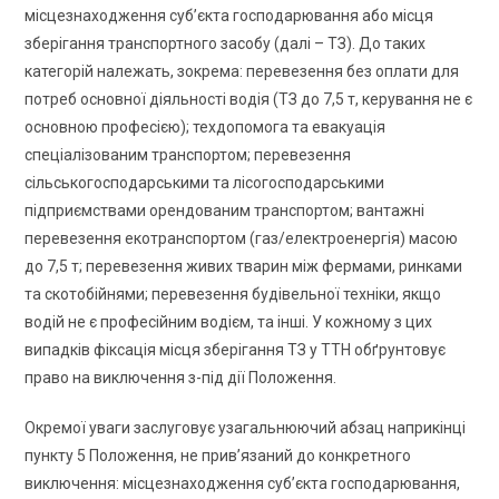
місцезнаходження суб’єкта господарювання або місця
зберігання транспортного засобу (далі – ТЗ). До таких
категорій належать, зокрема: перевезення без оплати для
потреб основної діяльності водія (ТЗ до 7,5 т, керування не є
основною професією); техдопомога та евакуація
спеціалізованим транспортом; перевезення
сільськогосподарськими та лісогосподарськими
підприємствами орендованим транспортом; вантажні
перевезення екотранспортом (газ/електроенергія) масою
до 7,5 т; перевезення живих тварин між фермами, ринками
та скотобійнями; перевезення будівельної техніки, якщо
водій не є професійним водієм, та інші. У кожному з цих
випадків фіксація місця зберігання ТЗ у ТТН обґрунтовує
право на виключення з-під дії Положення.
Окремої уваги заслуговує узагальнюючий абзац наприкінці
пункту 5 Положення, не прив’язаний до конкретного
виключення: місцезнаходження суб’єкта господарювання,