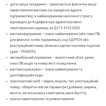
дата і місце складання – зазначається фактичне місце
завантаження вантажу (не юридична адреса
підприємства), із найменуванням населеного пункту
відповідно до Кодифікатора адміністративно-
територіальних одиниць за ДСТУ 4163:2020;
вантажовідправник – повне найменування (або повні ПІБ
для фізичної особи-підприємця), код ЄДРПОУ або
реєстраційний номер облікової картки платника податків
(далі – РНОКПП);
автомобільний перевізник – аналогічний обсяг даних
плюс ПІБ водія та номер його посвідчення;
вантажоодержувач – повне найменування та
ідентифікаційні коди;
транспортний засіб – марка, модель, тип, реєстраційний
номер, габаритно-вагові параметри (довжина, ширина,
висота, загальна маса з вантажем, маса брутто);
пункти завантаження та розвантаження.