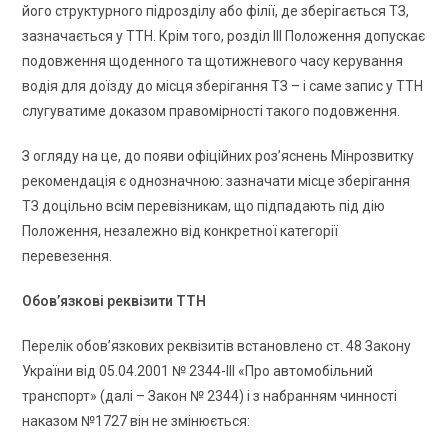
його структурного підрозділу або філії, де зберігається ТЗ,
зазначається у ТТН. Крім того, розділ ІІІ Положення допускає
подовження щоденного та щотижневого часу керування
водія для доїзду до місця зберігання ТЗ – і саме запис у ТТН
слугуватиме доказом правомірності такого подовження.
З огляду на це, до появи офіційних роз’яснень Мінрозвитку
рекомендація є однозначною: зазначати місце зберігання
ТЗ доцільно всім перевізникам, що підпадають під дію
Положення, незалежно від конкретної категорії
перевезення.
Обов’язкові реквізити ТТН
Перелік обов’язкових реквізитів встановлено ст. 48 Закону
України від 05.04.2001 № 2344-III «Про автомобільний
транспорт» (далі – Закон № 2344) і з набранням чинності
наказом №1727 він не змінюється: