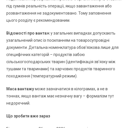
під сумнів реальність операції, якщо завантаження або
розвантаження не задокументовано. Тому заповнення
цього розділу є рекомендованим.
Відомості про ванта
ж у загальних випадках допускають
узагальнений опис із посиланням на товаросупровідні
документи. Детальна номенклатура обов’язкова лише для
специфічних категорій – продуктів забою
сільськогосподарських тварин (ідентифікація зв’язку між
тушами та тваринами) та харчових продуктів тваринного
походження (температурний режим).
Маса вантажу
може зазначатися в кілограмах, а не в
тоннах, якщо вантаж має незначну вагу – формалізм тут
недоречний.
Що зробити вже зараз