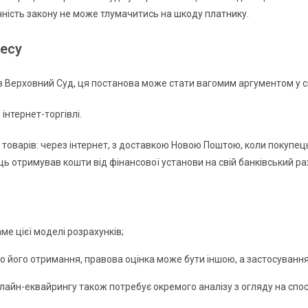
чність закону не може тлумачитись на шкоду платнику.
несу
ав Верховний Суд, ця постанова може стати вагомим аргументом у с
інтернет-торгівлі.
оварів: через інтернет, з доставкою Новою Поштою, коли покупець
ь отримував кошти від фінансової установи на свій банківський ра
е цієї моделі розрахунків;
о його отримання, правова оцінка може бути іншою, а застосуванн
нлайн-еквайрингу також потребує окремого аналізу з огляду на спос