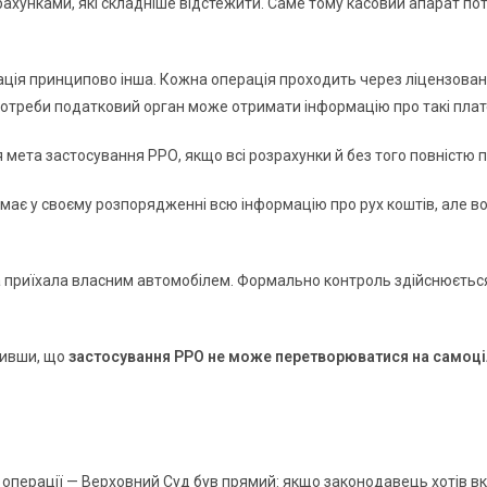
ахунками, які складніше відстежити. Саме тому касовий апарат пот
уація принципово інша. Кожна операція проходить через ліцензован
 потреби податковий орган може отримати інформацію про такі пла
 мета застосування РРО, якщо всі розрахунки й без того повністю
має у своєму розпорядженні всю інформацію про рух коштів, але в
а приїхала власним автомобілем. Формально контроль здійснюється
ачивши, що
застосування РРО не може перетворюватися на самоц
 операції — Верховний Суд був прямий: якщо законодавець хотів в