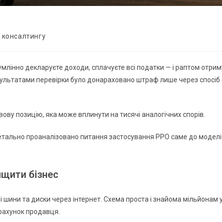
 консалтингу
сумлінно декларуєте доходи, сплачуєте всі податки — і раптом отр
зультатами перевірки було донараховано штраф лише через спосіб
ову позицію, яка може вплинути на тисячі аналогічних спорів.
етально проаналізовано питання застосування РРО саме до моделі і
ищити бізнес
ини та диски через інтернет. Схема проста і знайома мільйонам ук
 рахунок продавця.