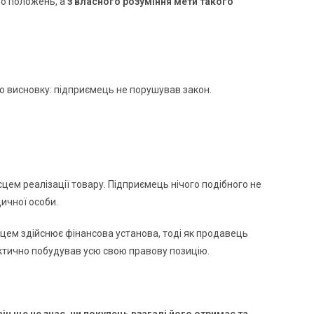
го положень, а
з власного розуміння мети такого
го висновку: підприємець не порушував закон.
сцем реалізації товару. Підприємець нічого подібного не
ичної особи.
цем здійснює фінансова установа, тоді як продавець
актично побудував усю свою правову позицію.