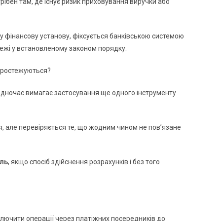
рібен там, де існує ризик приховування виручки або
у фінансову установу, фіксується банківською системою
тежі у встановленому законом порядку.
 простежуються?
одночас вимагає застосування ще одного інструменту
, але перевіряється те, що жодним чином не пов’язане
іль
, якщо спосіб здійснення розрахунків і без того
ключити операції через платіжних посередників до