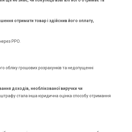
н ще не знає, чи покупець взагалі його отримає та
ення отримати товар і здійснив його оплату,
через РРО.
ого обліку грошових розрахунків та недопущенні
ання доходів, необлікованої виручки чи
 штрафу стала інша юридична оцінка способу отримання