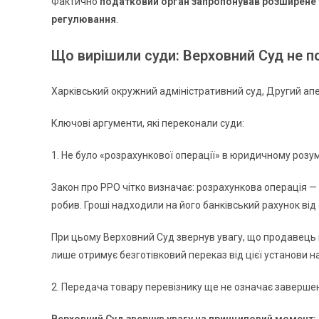
Фактично
податковий орган запропонував розширене 
регулювання
.
Що вирішили суди: Верховний Суд не п
Харківський окружний адміністративний суд, Другий апе
Ключові аргументи, які переконали суди:
1. Не було «розрахункової операції» в юридичному розум
Закон про РРО чітко визначає: розрахункова операція — 
робив. Гроші надходили на його банківський рахунок від
При цьому Верховний Суд звернув увагу, що продавець 
лише отримує безготівковий переказ від цієї установи
2. Передача товару перевізнику ще не означає заверш