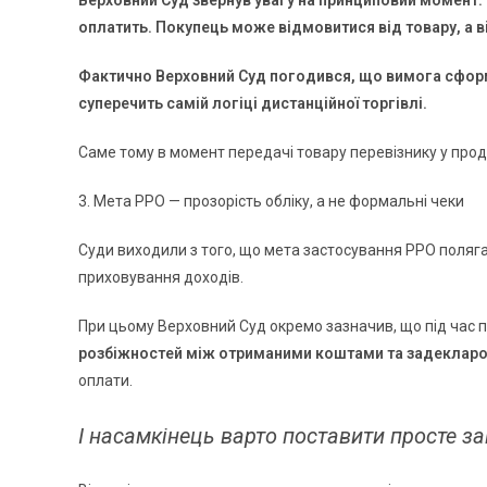
Верховний Суд звернув увагу на принциповий момент: 
оплатить. Покупець може відмовитися від товару, а в
Фактично Верховний Суд погодився, що вимога сформу
суперечить самій логіці дистанційної торгівлі.
Саме тому в момент передачі товару перевізнику у прод
3. Мета РРО — прозорість обліку, а не формальні чеки
Суди виходили з того, що мета застосування РРО поляга
приховування доходів.
При цьому Верховний Суд окремо зазначив, що під час 
розбіжностей між отриманими коштами та задеклар
оплати.
І насамкінець варто поставити просте за