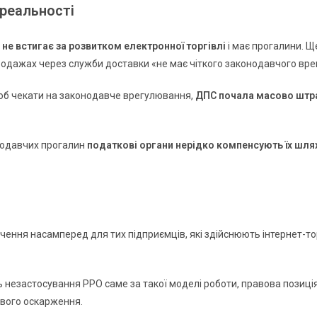
 реальності
О
не встигає за розвитком електронної торгівлі
і має прогалини. Щ
одажах через служби доставки «не має чіткого законодавчого врег
щоб чекати на законодавче врегулювання,
ДПС почала масово штра
онодавчих прогалин
податкові органи нерідко компенсують їх ш
ення насамперед для тих підприємців, які здійснюють інтернет-то
ь незастосування РРО саме за такої моделі роботи, правова позиц
ового оскарження.