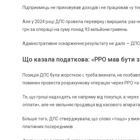
Підприємець не приховував доходів і не працював «у тін
Але у 2024 році ДПС провела перевірку і вирішила: раз
грн за операції на суму понад 93 мільйони гривень.
Адміністративне оскарження результату не дало — ДПС 
Що казала податкова: «РРО мав бути 
Позиція ДПС була жорсткою і, треба визнати, не позбав
повинен провести розрахункову операцію через РРО та 
Те, що гроші надходять не напряму від покупця, а чер
оплати», але не звільняє продавця від касового апарата
Більше того, ДПС стверджувала, що слово «тощо» у визна
платіжних посередників.