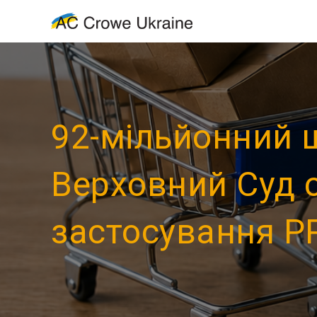
92-мільйонний ш
Верховний Суд 
застосування Р