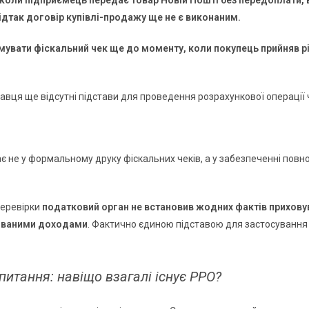
коли підприємець передає товар Новій Пошті без передоплати, ві
ідтак договір купівлі-продажу ще не є виконаним.
вати фіскальний чек ще до моменту, коли покупець прийняв ріш
авця ще відсутні підстави для проведення розрахункової операції 
є не у формальному друку фіскальних чеків, а у забезпеченні повн
перевірки
податковий орган не встановив жодних фактів приховув
ованими доходами
. Фактично єдиною підставою для застосування
питання: навіщо взагалі існує РРО?