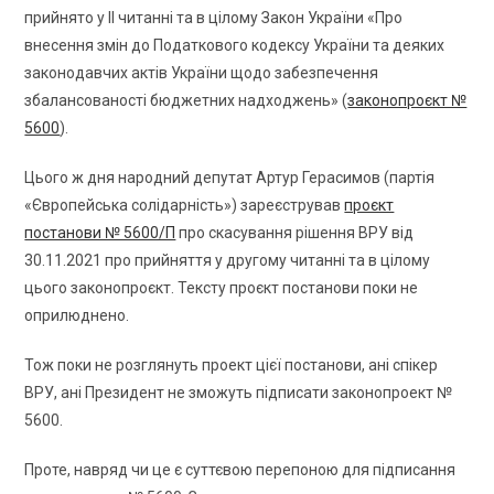
прийнято у II читанні та в цілому Закон України «Про
внесення змін до Податкового кодексу України та деяких
законодавчих актів України щодо забезпечення
збалансованості бюджетних надходжень» (
законопроєкт №
5600
).
Цього ж дня народний депутат Артур Герасимов (партія
«Європейська солідарність») зареєстрував
проєкт
постанови № 5600/П
про скасування рішення ВРУ від
30.11.2021 про прийняття у другому читанні та в цілому
цього законопроєкт. Тексту проєкт постанови поки не
оприлюднено.
Тож поки не розглянуть проект цієї постанови, ані спікер
ВРУ, ані Президент не зможуть підписати законопроект №
5600.
Проте, навряд чи це є суттєвою перепоною для підписання