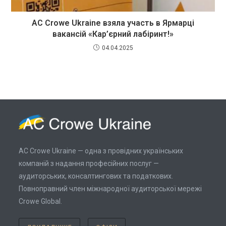
AC Crowe Ukraine взяла участь в Ярмарці
вакансій «Кар’єрний лабіринт!»
04.04.2025
AC Crowe Ukraine — одна з провідних українських
компаній з надання професійних послуг —
аудиторських, консалтингових та податкових.
Повноправний член міжнародної аудиторської мережі
Crowe Global.