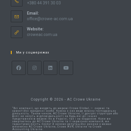
+380 44 391 30 03
Email:
office@crowe-ac.com.ua
Website:
croweac.com.ua
Ми у соцмережах
Copyright © 2026 - AC Crowe Ukraine
*
Всі компанії, що входять до мережі Crowe Global, — окремі та
самостійні юридичні особи. Кожна з них веде власну господарську
діяльність. Таким чином, AC Crowe Ukraine, її дочірні структури або
філії не несуть відповідальності за будь-які дії інших
представників мережі як в Україні, так і за кордоном. Коли ви
звертаєтесь до AC Crowe Ukraine та її сервісних компаній, ми
гарантуємо якість послуг й несемо репутаційні ризики у межах
виключно AC Crowe Ukraine, Crowe AVR, Ukraine та Crowe
Accounting Ukraine.