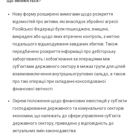
Що змінюється?
Нову форму розширено вимогами щодо розкриття
відомостей про активи, які внаслідок збройної агресії
Російської Федерації були пошкоджені, знищені,
викрадені або щодо яких втрачено контроль, з метою
подальшого відшкодування завданих збитків. Також
передбачено розкриття інформації про дебіторську
заборгованість і зобов’язання за операціями між
суб’єктами державного сектору в межах групи для цілей
взаємовиключення внутрішньогрупових сальдо, а також
про такі операції при складанні консолідованої
фінансової звітності.
Окремі положення щодо фінансових інвестицій у суб’єкти
господарювання державного та комунального секторів
економіки, що належать до сфери управління суб’єкта
державного сектору, приведено у відповідність до
актуальних змін законодавства.