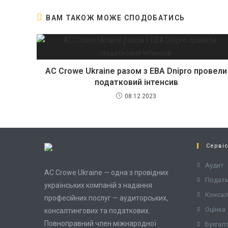
ВАМ ТАКОЖ МОЖЕ СПОДОБАТИСЬ
AC Crowe Ukraine разом з EBA Dnipro провели
податковий інтенсив
08.12.2023
Серві
Аудит
AC Crowe Ukraine — одна з провідних
Подат
українських компаній з надання
Консал
професійних послуг — аудиторських,
Оцінка
консалтингових та податкових.
Повноправний член міжнародної
Бухгал