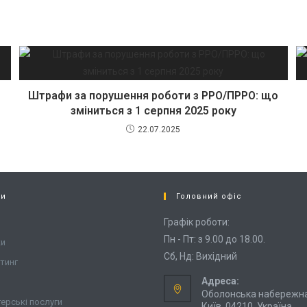
Штрафи за порушення роботи з РРО/ПРРО: що
зміниться з 1 серпня 2025 року
22.07.2025
си
Головний офіс
Графік роботи:
Пн - Пт: з 9.00 до 18.00.
ки
Сб, Нд: Вихідний
тинг
Адреса:
Оболонська набережна,
терські послуги
Київ, 04210, Україна