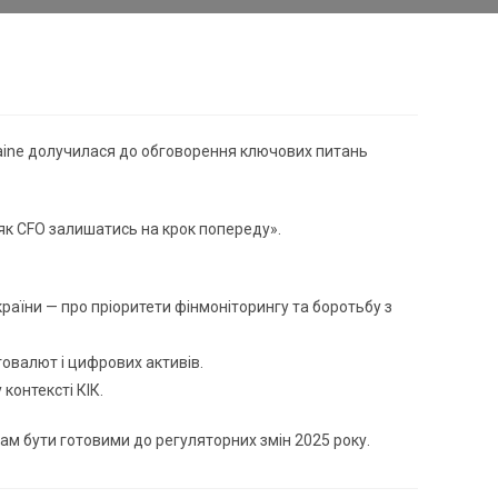
kraine долучилася до обговорення ключових питань
як CFO залишатись на крок попереду».
аїни — про пріоритети фінмоніторингу та боротьбу з
овалют і цифрових активів.
контексті КІК.
м бути готовими до регуляторних змін 2025 року.