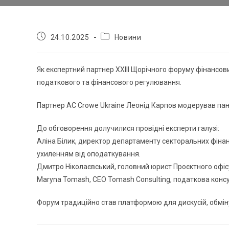
24.10.2025
Новини
Як експертний партнер XXIII Щорічного форуму фінансов
податкового та фінансового регулювання.
Партнер AC Crowe Ukraine Леонід Карпов модерував пане
До обговорення долучилися провідні експерти галузі:
Аліна Білик, директор департаменту секторальних фінан
ухиленням від оподаткування.
Дмитро Ніколаєвський, головний юрист Проєктного офіс
Maryna Tomash, СЕО Tomash Consulting, податкова консуль
Форум традиційно став платформою для дискусій, обмін