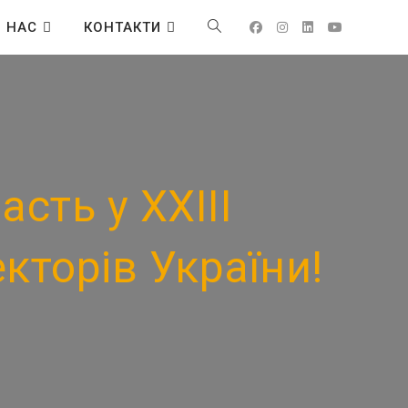
 НАС
КОНТАКТИ
сть у XXIII
кторів України!