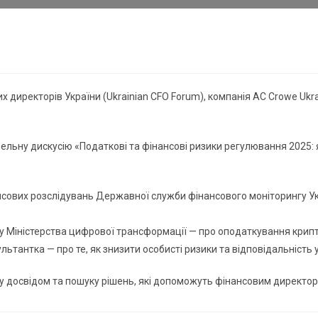
их директорів України (Ukrainian CFO Forum), компанія AC Crowe U
льну дискусію «Податкові та фінансові ризики регулювання 2025: 
сових розслідувань Державної служби фінансового моніторингу Укр
у Міністерства цифрової трансформації — про оподаткування крипт
тантка — про те, як знизити особисті ризики та відповідальність у 
у досвідом та пошуку рішень, які допоможуть фінансовим директора