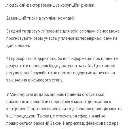
людський фактор і зменшує корупційні ризики;
2) менший тиск на сумлінні компанії;
3) єдині та зрозумілі правила для всіх, оскільки бізнес може
прогнозувати свою участь у планових перевірках і бачити
дані онлайн;
4) прозорість і відкритість, бо вся інформація про плани та
результати перевірок буде доступна на сайті Державної
регуляторної служби та на порталі відкритих даних після
закінчення військового стану.
У Міністерстві додали, що нові правила стосуються
виключно інспекційних перевірок у межах державного
контролю. Податкові перевірки та дії правоохоронців мають
інші процедури. Також це стосується сфер, на які не
поширюється базовий Закон. Наприклад, фінансова сфера,