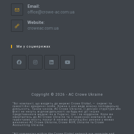
Email:
office@crowe-ac.com.ua
Website:
croweac.com.ua
Ми у соцмережах
Copyright © 2026 - AC Crowe Ukraine
*
Всі компанії, що входять до мережі Crowe Global, — окремі та
самостійні юридичні особи. Кожна з них веде власну господарську
діяльність. Таким чином, AC Crowe Ukraine, її дочірні структури або
філії не несуть відповідальності за будь-які дії інших
представників мережі як в Україні, так і за кордоном. Коли ви
звертаєтесь до AC Crowe Ukraine та її сервісних компаній, ми
гарантуємо якість послуг й несемо репутаційні ризики у межах
виключно AC Crowe Ukraine, Crowe AVR, Ukraine та Crowe
Accounting Ukraine.
*
All companies within the Crowe Global network are separate and