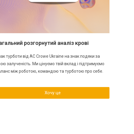
агальний розгорнутий аналіз крові
ак турботи від AC Crowe Ukraine на знак подяки за
ою залученість. Ми цінуємо твій вклад і підтримуємо
аланс між роботою, командою та турботою про себе.
Хочу це