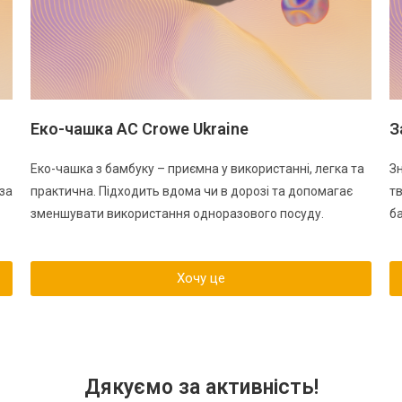
Еко-чашка AC Crowe Ukraine
З
Еко-чашка з бамбуку – приємна у використанні, легка та
Зн
за
практична. Підходить вдома чи в дорозі та допомагає
тв
зменшувати використання одноразового посуду.
б
Хочу це
Дякуємо за активність!