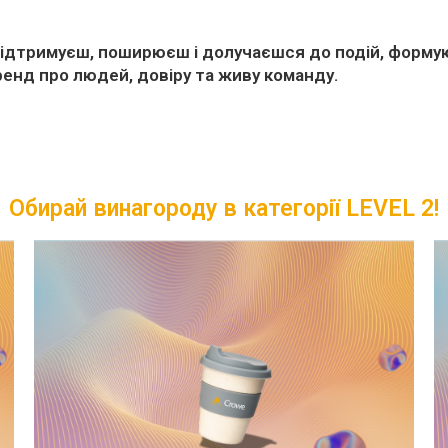
підтримуєш, поширюєш і долучаєшся до подій, формую
ренд про людей, довіру та живу команду.
Обирай винагороду в категорії LEVEL 2!