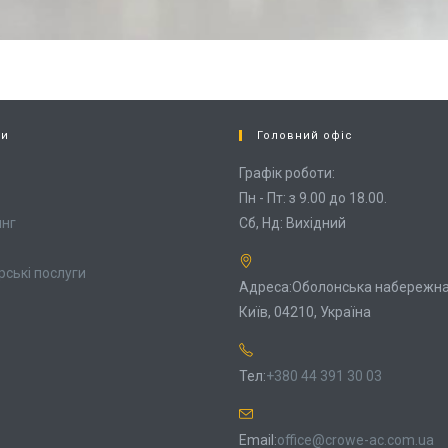
си
Головний офіс
Графік роботи:
Пн - Пт: з 9.00 до 18.00.
инг
Сб, Нд: Вихідний
рські послуги
Адреса:
Оболонська набережна,
Київ, 04210, Україна
Тел:
+380 44 391 30 03
Email:
office@crowe-ac.com.ua