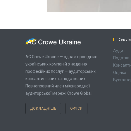
Серві
Аудит
AC Crowe Ukraine — одна з провідних
Податки
українських компаній з надання
Консалт
професійних послуг — аудиторських,
Оцінка
консалтингових та податкових.
Бухгалте
Повноправний член міжнародної
аудиторської мережі Crowe Global.
ДОКЛАДНІШЕ
ОФІСИ