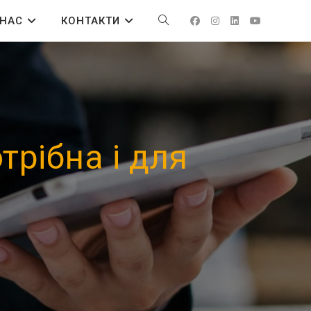
 НАС
КОНТАКТИ
трібна і для