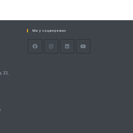
Ми у соцмережах
 33,
a