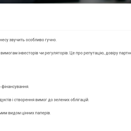
несу звучить особливо гучно.
 вимогам інвесторів чи регуляторів. Це про репутацію, довіру парт
о фінансування.
ктів і створення вимог до зелених облігацій.
емим видом цінних паперів.