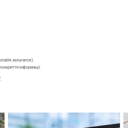
onable assurance).
розкриття інформації.
f