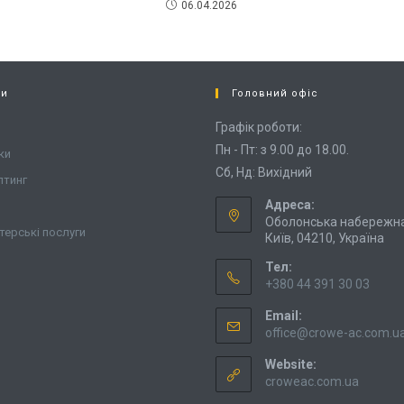
06.04.2026
си
Головний офіс
Графік роботи:
Пн - Пт: з 9.00 до 18.00.
ки
Сб, Нд: Вихідний
лтинг
Адреса:
Оболонська набережна,
терські послуги
Київ, 04210, Україна
Тел:
+380 44 391 30 03
Email:
office@crowe-ac.com.u
Website:
croweac.com.ua