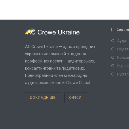
Серві
Аудит
AC Crowe Ukraine — одна з провідних
Подат
українських компаній з надання
Конса
професійних послуг — аудиторських,
Оцінка
консалтингових та податкових.
Бухгал
Повноправний член міжнародної
аудиторської мережі Crowe Global.
ДОКЛАДНІШЕ
ОФІСИ