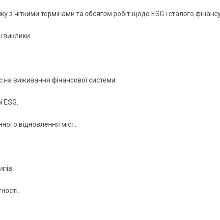
ику з чіткими термінами та обсягом робіт щодо ESG і сталого фінанс
і виклики.
ус на виживання фінансової системи.
і ESG.
нного відновлення міст.
ипів.
ності.