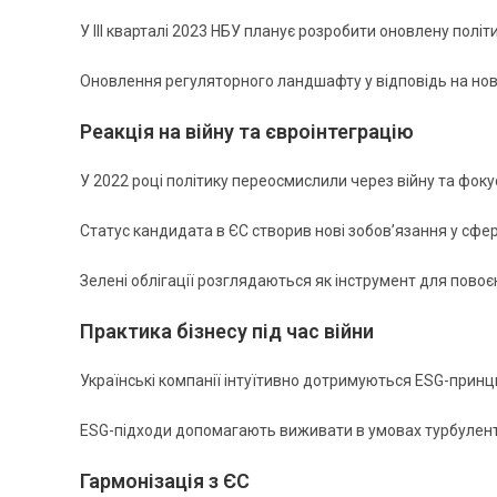
У III кварталі 2023 НБУ планує розробити оновлену політ
Оновлення регуляторного ландшафту у відповідь на нов
Реакція на війну та євроінтеграцію
У 2022 році політику переосмислили через війну та фок
Статус кандидата в ЄС створив нові зобов’язання у сфер
Зелені облігації розглядаються як інструмент для повоє
Практика бізнесу під час війни
Українські компанії інтуїтивно дотримуються ESG-принц
ESG-підходи допомагають виживати в умовах турбулент
Гармонізація з ЄС