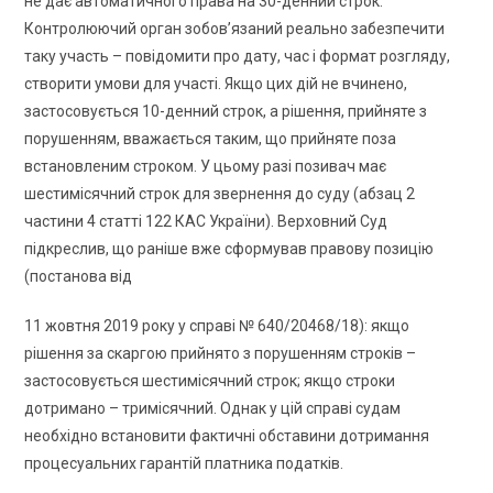
не дає автоматичного права на 30-денний строк.
Контролюючий орган зобов’язаний реально забезпечити
таку участь – повідомити про дату, час і формат розгляду,
створити умови для участі. Якщо цих дій не вчинено,
застосовується 10-денний строк, а рішення, прийняте з
порушенням, вважається таким, що прийняте поза
встановленим строком. У цьому разі позивач має
шестимісячний строк для звернення до суду (абзац 2
частини 4 статті 122 КАС України). Верховний Суд
підкреслив, що раніше вже сформував правову позицію
(постанова від
11 жовтня 2019 року у справі № 640/20468/18): якщо
рішення за скаргою прийнято з порушенням строків –
застосовується шестимісячний строк; якщо строки
дотримано – тримісячний. Однак у цій справі судам
необхідно встановити фактичні обставини дотримання
процесуальних гарантій платника податків.