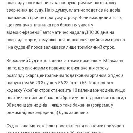
розгляду, посилаючись на пропуск тримісячного строку
звернення до суду. На їх думку, платник податків не довів
поважності причин пропуску строку. Вони виходили з того,
що позначка платника про бажання участі у
відеоконференції автоматично надала ДПС 30 днів на
розгляд скарги, тому рішення вважалося прийнятим вчасно
і на судовий позов залишався лише тримісячний строк.
Верховний Суд не погодився з таким висновком. ВС вказав
на те, що ключовим є правильне визначення строку
розгляду скарг центральним податковим органом. Згідно з
підпунктом 56.23.3 пункту 56.23 статті 56 Податкового
кодексу України строк становить 10 календарних днів, якщо
платник не виявив бажання брати участь у розгляді скарги, і
30 календарних днів – якщо таке бажання (зокрема, у
режимі відеоконференції) було заявлено.
Суд наголосив: сам факт проставлення позначки про участь